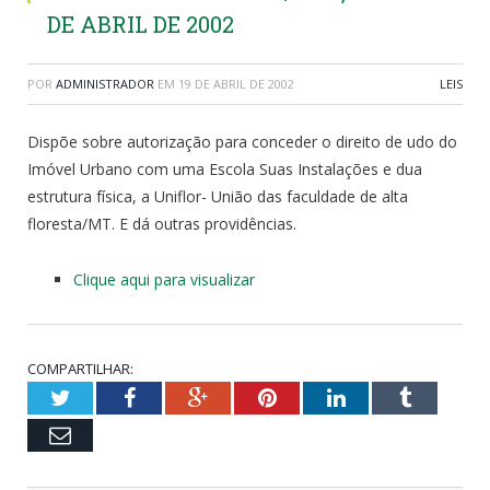
DE ABRIL DE 2002
POR
ADMINISTRADOR
EM
19 DE ABRIL DE 2002
LEIS
Dispõe sobre autorização para conceder o direito de udo do
Imóvel Urbano com uma Escola Suas Instalações e dua
estrutura física, a Uniflor- União das faculdade de alta
floresta/MT. E dá outras providências.
Clique aqui para visualizar
COMPARTILHAR:
Twitter
Facebook
Google+
Pinterest
LinkedIn
Tumblr
Email