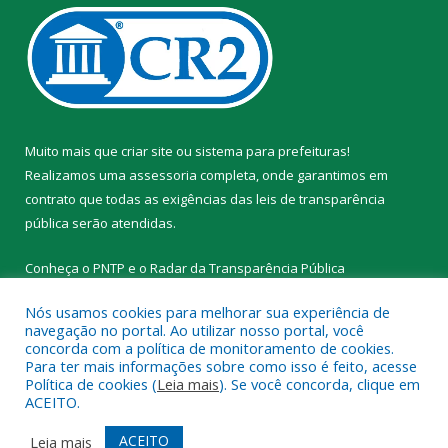
Muito mais que
criar site
ou
sistema para prefeituras
!
Realizamos uma
assessoria
completa, onde garantimos em
contrato que todas as exigências das
leis de transparência
pública
serão atendidas.
Conheça o
PNTP
e o
Radar da Transparência Pública
Nós usamos cookies para melhorar sua experiência de
navegação no portal. Ao utilizar nosso portal, você
concorda com a política de monitoramento de cookies.
Para ter mais informações sobre como isso é feito, acesse
Todos os direitos reservados a Prefeitura Municipal de Novo
Política de cookies (
Leia mais
). Se você concorda, clique em
Progresso.
ACEITO.
Mapa do Site
Acessar Área Administrativa
ACEITO
Leia mais