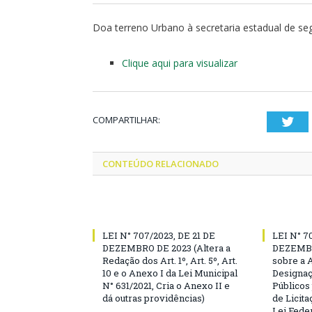
Doa terreno Urbano à secretaria estadual de seg
Clique aqui para visualizar
COMPARTILHAR:
Twi
CONTEÚDO RELACIONADO
LEI N° 707/2023, DE 21 DE
LEI N° 7
DEZEMBRO DE 2023 (Altera a
DEZEMBR
Redação dos Art. 1º, Art. 5º, Art.
sobre a 
10 e o Anexo I da Lei Municipal
Designaç
N° 631/2021, Cria o Anexo II e
Públicos
dá outras providências)
de Licita
Lei Feder