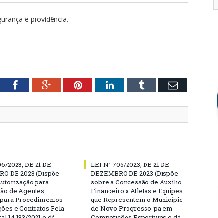
urança e providência.
tter
Facebook
Google+
Pinterest
LinkedIn
Tumblr
Email
06/2023, DE 21 DE
LEI N° 705/2023, DE 21 DE
O DE 2023 (Dispõe
DEZEMBRO DE 2023 (Dispõe
Autorização para
sobre a Concessão de Auxílio
ão de Agentes
Financeiro a Atletas e Equipes
 para Procedimentos
que Representem o Município
ções e Contratos Pela
de Novo Progresso-pa em
al 14.133/2021 e dá
Competições Esportivas e dá