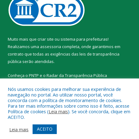
Muito mais que
criar site
ou
sistema para prefeituras
!
Realizamos uma
assessoria
completa, onde garantimos em
contrato que todas as exigências das
leis de transparência
pública
serão atendidas.
Conheça o
PNTP
e o
Radar da Transparência Pública
Nós usamos cookies para melhorar sua experiência de
navegação no portal. Ao utilizar nosso portal, você
concorda com a política de monitoramento de cookies.
Para ter mais informações sobre como isso é feito, acesse
Todos os direitos reservados a Prefeitura Municipal de Novo
Política de cookies (
Leia mais
). Se você concorda, clique em
Progresso.
ACEITO.
Mapa do Site
Acessar Área Administrativa
ACEITO
Leia mais
Acessar Webmail