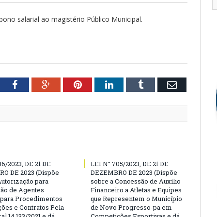
ono salarial ao magistério Público Municipal.
tter
Facebook
Google+
Pinterest
LinkedIn
Tumblr
Email
06/2023, DE 21 DE
LEI N° 705/2023, DE 21 DE
O DE 2023 (Dispõe
DEZEMBRO DE 2023 (Dispõe
Autorização para
sobre a Concessão de Auxílio
ão de Agentes
Financeiro a Atletas e Equipes
 para Procedimentos
que Representem o Município
ções e Contratos Pela
de Novo Progresso-pa em
al 14.133/2021 e dá
Competições Esportivas e dá