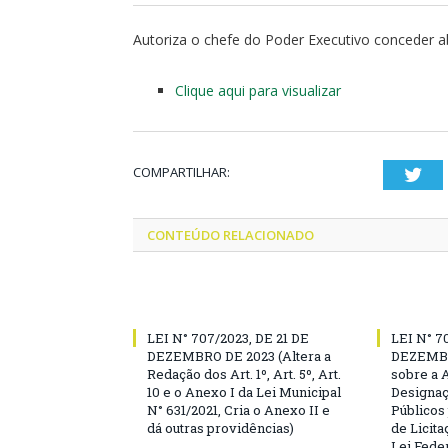
Autoriza o chefe do Poder Executivo conceder ab
Clique aqui para visualizar
COMPARTILHAR:
Twi
CONTEÚDO RELACIONADO
LEI N° 707/2023, DE 21 DE
LEI N° 7
DEZEMBRO DE 2023 (Altera a
DEZEMBR
Redação dos Art. 1º, Art. 5º, Art.
sobre a 
10 e o Anexo I da Lei Municipal
Designaç
N° 631/2021, Cria o Anexo II e
Públicos
dá outras providências)
de Licita
Lei Feder