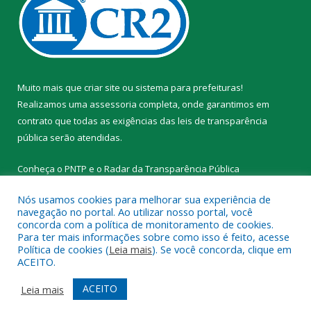
Muito mais que
criar site
ou
sistema para prefeituras
!
Realizamos uma
assessoria
completa, onde garantimos em
contrato que todas as exigências das
leis de transparência
pública
serão atendidas.
Conheça o
PNTP
e o
Radar da Transparência Pública
Nós usamos cookies para melhorar sua experiência de
navegação no portal. Ao utilizar nosso portal, você
concorda com a política de monitoramento de cookies.
Para ter mais informações sobre como isso é feito, acesse
Todos os direitos reservados a Prefeitura Municipal de Novo
Política de cookies (
Leia mais
). Se você concorda, clique em
Progresso.
ACEITO.
Mapa do Site
Acessar Área Administrativa
ACEITO
Leia mais
Acessar Webmail