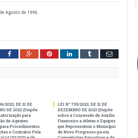
3 de Agosto de 1996.
tter
Facebook
Google+
Pinterest
LinkedIn
Tumblr
Email
06/2023, DE 21 DE
LEI N° 705/2023, DE 21 DE
O DE 2023 (Dispõe
DEZEMBRO DE 2023 (Dispõe
Autorização para
sobre a Concessão de Auxílio
ão de Agentes
Financeiro a Atletas e Equipes
 para Procedimentos
que Representem o Município
ções e Contratos Pela
de Novo Progresso-pa em
al 14.133/2021 e dá
Competições Esportivas e dá