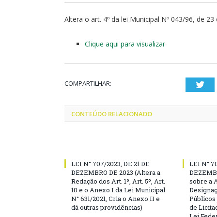
Altera o art. 4º da lei Municipal Nº 043/96, de 2
Clique aqui para visualizar
COMPARTILHAR:
Twi
CONTEÚDO RELACIONADO
LEI N° 707/2023, DE 21 DE
LEI N° 7
DEZEMBRO DE 2023 (Altera a
DEZEMBR
Redação dos Art. 1º, Art. 5º, Art.
sobre a 
10 e o Anexo I da Lei Municipal
Designaç
N° 631/2021, Cria o Anexo II e
Públicos
dá outras providências)
de Licita
Lei Feder