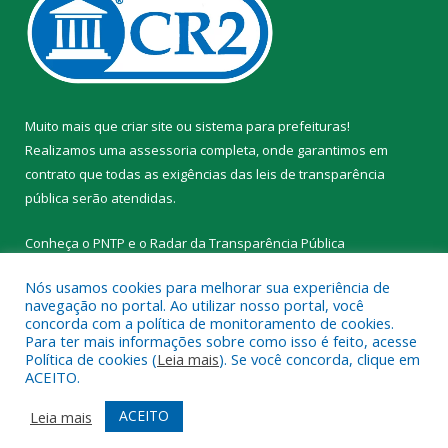
Muito mais que
criar site
ou
sistema para prefeituras
!
Realizamos uma
assessoria
completa, onde garantimos em
contrato que todas as exigências das
leis de transparência
pública
serão atendidas.
Conheça o
PNTP
e o
Radar da Transparência Pública
Nós usamos cookies para melhorar sua experiência de
navegação no portal. Ao utilizar nosso portal, você
concorda com a política de monitoramento de cookies.
Para ter mais informações sobre como isso é feito, acesse
Todos os direitos reservados a Prefeitura Municipal de Novo
Política de cookies (
Leia mais
). Se você concorda, clique em
Progresso.
ACEITO.
Mapa do Site
Acessar Área Administrativa
ACEITO
Leia mais
Acessar Webmail