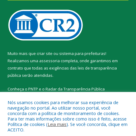
Muito mais que
criar site
ou
sistema para prefeituras
!
Realizamos uma
assessoria
completa, onde garantimos em
contrato que todas as exigências das
leis de transparência
pública
serão atendidas.
Conheça o
PNTP
e o
Radar da Transparência Pública
Nós usamos cookies para melhorar sua experiência de
navegação no portal. Ao utilizar nosso portal, você
concorda com a política de monitoramento de cookies.
Para ter mais informações sobre como isso é feito, acesse
Todos os direitos reservados a Prefeitura Municipal de Novo
Política de cookies (
Leia mais
). Se você concorda, clique em
Progresso.
ACEITO.