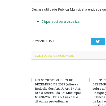
Declara utilidade Pública Municipal a entidade q
Clique aqui para visualizar
COMPARTILHAR:
Twi
CONTEÚDO RELACIONADO
LEI N° 707/2023, DE 21 DE
LEI N° 7
DEZEMBRO DE 2023 (Altera a
DEZEMBR
Redação dos Art. 1º, Art. 5º, Art.
sobre a 
10 e o Anexo I da Lei Municipal
Designaç
N° 631/2021, Cria o Anexo II e
Públicos
dá outras providências)
de Licita
Lei Feder