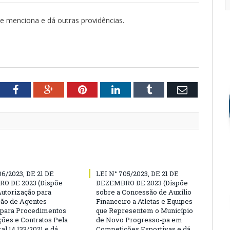
ue menciona e dá outras providências.
tter
Facebook
Google+
Pinterest
LinkedIn
Tumblr
Email
06/2023, DE 21 DE
LEI N° 705/2023, DE 21 DE
O DE 2023 (Dispõe
DEZEMBRO DE 2023 (Dispõe
Autorização para
sobre a Concessão de Auxílio
ão de Agentes
Financeiro a Atletas e Equipes
 para Procedimentos
que Representem o Município
ções e Contratos Pela
de Novo Progresso-pa em
al 14.133/2021 e dá
Competições Esportivas e dá