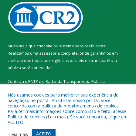
Muito mais que
criar site
ou
sistema para prefeituras
!
Realizamos uma
assessoria
completa, onde garantimos em
contrato que todas as exigências das
leis de transparência
pública
serão atendidas.
Conheça o
PNTP
e o
Radar da Transparência Pública
Nós usamos cookies para melhorar sua experiência de
navegação no portal. Ao utilizar nosso portal, você
concorda com a política de monitoramento de cookies.
Para ter mais informações sobre como isso é feito, acesse
Todos os direitos reservados a Prefeitura Municipal de Novo
Política de cookies (
Leia mais
). Se você concorda, clique em
Progresso.
ACEITO.
Mapa do Site
Acessar Área Administrativa
ACEITO
Leia mais