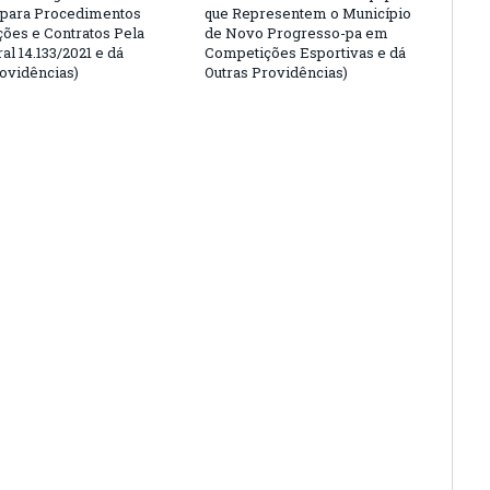
 para Procedimentos
que Representem o Município
ções e Contratos Pela
de Novo Progresso-pa em
al 14.133/2021 e dá
Competições Esportivas e dá
rovidências)
Outras Providências)