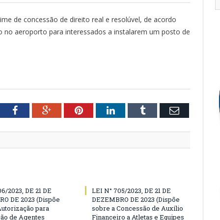
me de concessão de direito real e resolúvel, de acordo
o no aeroporto para interessados a instalarem um posto de
tter
Facebook
Google+
Pinterest
LinkedIn
Tumblr
Email
06/2023, DE 21 DE
LEI N° 705/2023, DE 21 DE
O DE 2023 (Dispõe
DEZEMBRO DE 2023 (Dispõe
Autorização para
sobre a Concessão de Auxílio
ão de Agentes
Financeiro a Atletas e Equipes