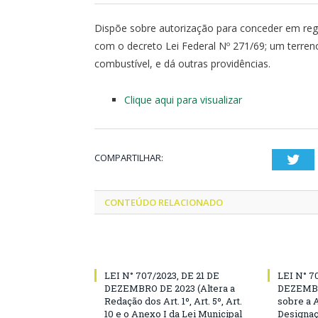
Dispõe sobre autorização para conceder em regi
com o decreto Lei Federal Nº 271/69; um terren
combustível, e dá outras providências.
Clique aqui para visualizar
COMPARTILHAR:
Twi
CONTEÚDO RELACIONADO
LEI N° 707/2023, DE 21 DE
LEI N° 7
DEZEMBRO DE 2023 (Altera a
DEZEMBR
Redação dos Art. 1º, Art. 5º, Art.
sobre a 
10 e o Anexo I da Lei Municipal
Designaç