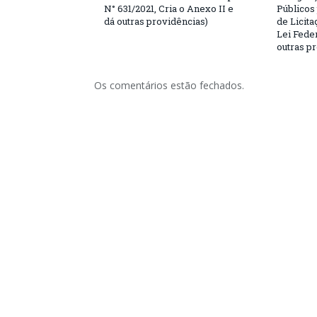
N° 631/2021, Cria o Anexo II e
Públicos
dá outras providências)
de Licita
Lei Feder
outras p
Os comentários estão fechados.