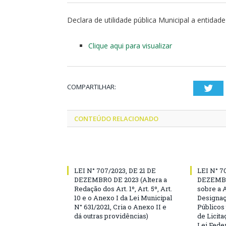
Declara de utilidade pública Municipal a entidad
Clique aqui para visualizar
COMPARTILHAR:
Twi
CONTEÚDO RELACIONADO
LEI N° 707/2023, DE 21 DE
LEI N° 7
DEZEMBRO DE 2023 (Altera a
DEZEMBR
Redação dos Art. 1º, Art. 5º, Art.
sobre a 
10 e o Anexo I da Lei Municipal
Designaç
N° 631/2021, Cria o Anexo II e
Públicos
dá outras providências)
de Licita
Lei Feder