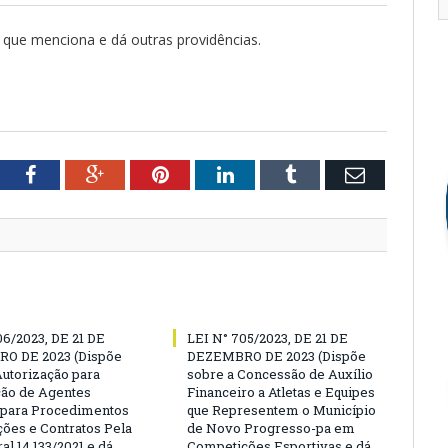
e que menciona e dá outras providências.
tter
Facebook
Google+
Pinterest
LinkedIn
Tumblr
Email
06/2023, DE 21 DE
LEI N° 705/2023, DE 21 DE
O DE 2023 (Dispõe
DEZEMBRO DE 2023 (Dispõe
Autorização para
sobre a Concessão de Auxílio
ão de Agentes
Financeiro a Atletas e Equipes
 para Procedimentos
que Representem o Município
ções e Contratos Pela
de Novo Progresso-pa em
al 14.133/2021 e dá
Competições Esportivas e dá