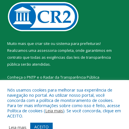
Muito mais que
criar site
ou
sistema para prefeituras
!
Realizamos uma
assessoria
completa, onde garantimos em
contrato que todas as exigências das
leis de transparência
pública
serão atendidas.
Conheça o
PNTP
e o
Radar da Transparência Pública
Nós usamos cookies para melhorar sua experiência de
navegação no portal. Ao utilizar nosso portal, você
concorda com a política de monitoramento de cookies.
Para ter mais informações sobre como isso é feito, acesse
Todos os direitos reservados a Prefeitura Municipal de Novo
Política de cookies (
Leia mais
). Se você concorda, clique em
Progresso.
ACEITO.
Mapa do Site
Acessar Área Administrativa
ACEITO
Leia mais