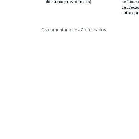
dá outras providências)
de Licita
Lei Feder
outras p
Os comentários estão fechados.