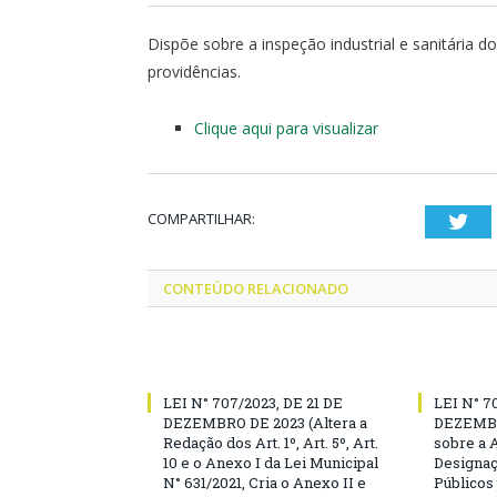
Dispõe sobre a inspeção industrial e sanitária d
providências.
Clique aqui para visualizar
COMPARTILHAR:
Twi
CONTEÚDO RELACIONADO
LEI N° 707/2023, DE 21 DE
LEI N° 7
DEZEMBRO DE 2023 (Altera a
DEZEMBR
Redação dos Art. 1º, Art. 5º, Art.
sobre a 
10 e o Anexo I da Lei Municipal
Designaç
N° 631/2021, Cria o Anexo II e
Públicos