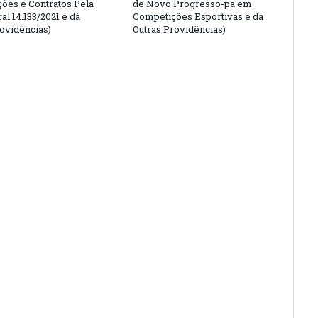
ções e Contratos Pela
de Novo Progresso-pa em
al 14.133/2021 e dá
Competições Esportivas e dá
rovidências)
Outras Providências)