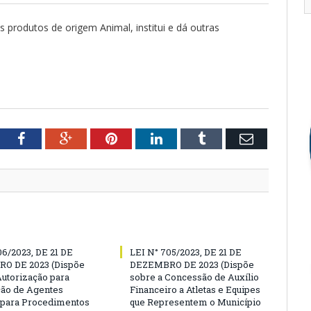
os produtos de origem Animal, institui e dá outras
tter
Facebook
Google+
Pinterest
LinkedIn
Tumblr
Email
06/2023, DE 21 DE
LEI N° 705/2023, DE 21 DE
O DE 2023 (Dispõe
DEZEMBRO DE 2023 (Dispõe
Autorização para
sobre a Concessão de Auxílio
ão de Agentes
Financeiro a Atletas e Equipes
 para Procedimentos
que Representem o Município