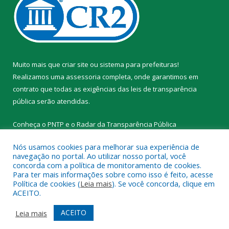
Muito mais que
criar site
ou
sistema para prefeituras
!
Realizamos uma
assessoria
completa, onde garantimos em
contrato que todas as exigências das
leis de transparência
pública
serão atendidas.
Conheça o
PNTP
e o
Radar da Transparência Pública
Nós usamos cookies para melhorar sua experiência de
navegação no portal. Ao utilizar nosso portal, você
concorda com a política de monitoramento de cookies.
Para ter mais informações sobre como isso é feito, acesse
Todos os direitos reservados a Prefeitura Municipal de Novo
Política de cookies (
Leia mais
). Se você concorda, clique em
Progresso.
ACEITO.
Mapa do Site
Acessar Área Administrativa
ACEITO
Leia mais
Acessar Webmail