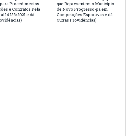
 para Procedimentos
que Representem o Município
ções e Contratos Pela
de Novo Progresso-pa em
al 14.133/2021 e dá
Competições Esportivas e dá
rovidências)
Outras Providências)