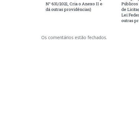
N° 631/2021, Cria o Anexo II e
Públicos
dá outras providências)
de Licita
Lei Feder
outras p
Os comentários estão fechados.