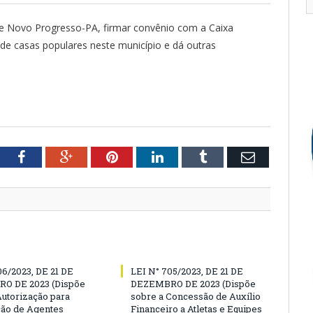
de Novo Progresso-PA, firmar convênio com a Caixa
 de casas populares neste município e dá outras
tter
Facebook
Google+
Pinterest
LinkedIn
Tumblr
Email
06/2023, DE 21 DE
LEI N° 705/2023, DE 21 DE
O DE 2023 (Dispõe
DEZEMBRO DE 2023 (Dispõe
Autorização para
sobre a Concessão de Auxílio
ão de Agentes
Financeiro a Atletas e Equipes