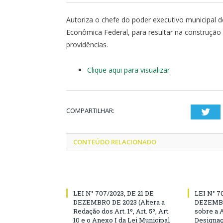
Autoriza o chefe do poder executivo municipal 
Econômica Federal, para resultar na construção
providências.
Clique aqui para visualizar
COMPARTILHAR:
Twi
CONTEÚDO RELACIONADO
LEI N° 707/2023, DE 21 DE
LEI N° 7
DEZEMBRO DE 2023 (Altera a
DEZEMBR
Redação dos Art. 1º, Art. 5º, Art.
sobre a 
10 e o Anexo I da Lei Municipal
Designaç