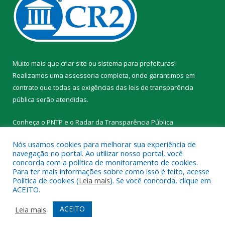
Muito mais que
criar site
ou
sistema para prefeituras
!
Realizamos uma
assessoria
completa, onde garantimos em
contrato que todas as exigências das
leis de transparência
pública
serão atendidas.
Conheça o
PNTP
e o
Radar da Transparência Pública
Nós usamos cookies para melhorar sua experiência de
navegação no portal. Ao utilizar nosso portal, você
concorda com a política de monitoramento de cookies.
Para ter mais informações sobre como isso é feito, acesse
Todos os direitos reservados a Prefeitura Municipal de Novo
Política de cookies (
Leia mais
). Se você concorda, clique em
Progresso.
ACEITO.
Mapa do Site
Acessar Área Administrativa
ACEITO
Leia mais
Acessar Webmail