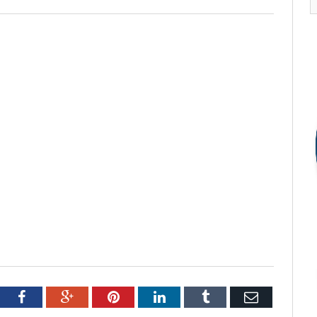
tter
Facebook
Google+
Pinterest
LinkedIn
Tumblr
Email