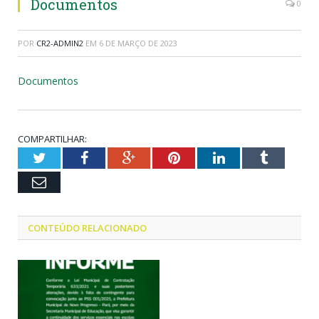
Documentos
0
POR
CR2-ADMIN2
EM
6 DE MARÇO DE 2023
Documentos
COMPARTILHAR:
Twitter
Facebook
Google+
Pinterest
LinkedIn
Tumblr
Email
CONTEÚDO RELACIONADO