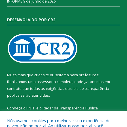
INFORME
9 de junho de 2026
DESENVOLVIDO POR CR2
Muito mais que
criar site
ou
sistema para prefeituras
!
Realizamos uma
assessoria
completa, onde garantimos em
contrato que todas as exigências das
leis de transparência
pública
serão atendidas.
Conheça o
PNTP
e o
Radar da Transparência Pública
Nós usamos cookies para melhorar sua experiência de
navegação no portal. Ao utilizar nosso portal, você