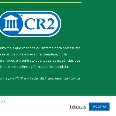
uito mais que
criar site
ou
sistema para prefeituras
!
ealizamos uma
assessoria
completa, onde
arantimos em contrato que todas as exigências das
eis de transparência pública
serão atendidas.
onheça o
PNTP
e o
Radar da Transparência Pública
a de
te
Acessar Área Administrativa
Acessar Webmail
ACEITO
Leia mais