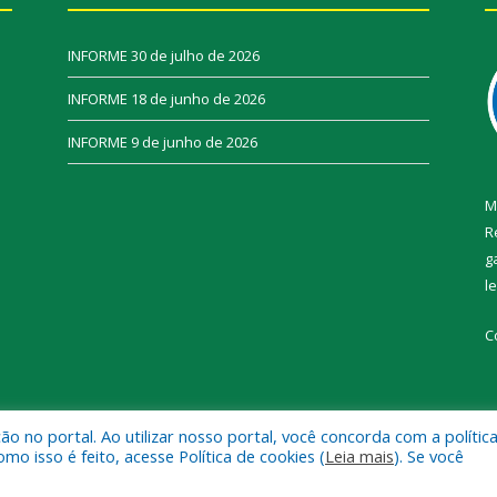
INFORME
30 de julho de 2026
INFORME
18 de junho de 2026
INFORME
9 de junho de 2026
M
R
g
l
C
 no portal. Ao utilizar nosso portal, você concorda com a polític
l de Novo Progresso.
Mapa do Si
 isso é feito, acesse Política de cookies (
Leia mais
). Se você