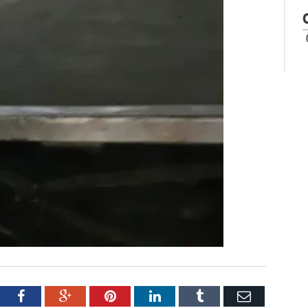
tter
Facebook
Google+
Pinterest
LinkedIn
Tumblr
Email