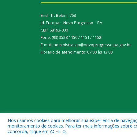
End.: Tr. Belém, 768
Jd. Europa – Novo Progresso – PA
CEP: 68193-000
Fone: (93) 3528-1150 / 1151 / 1152
E-mail: administracao@novoprogresso.pa.gov.br
Horário de atendimento: 07:00 às 13:00
Nós usamos cookies para melhorar sua experiência de navegação
Todos os direitos reservados a Prefeitura Municipa
monitoramento de cookies. Para ter mais informações sobre como
concorda, clique em ACEITO.