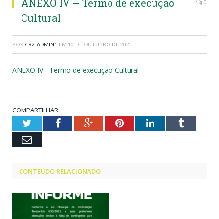
ANEXO IV – Termo de execução
0
Cultural
POR
CR2-ADMIN1
EM
10 DE OUTUBRO DE 2023
ANEXO IV - Termo de execução Cultural
COMPARTILHAR:
Twitter
Facebook
Google+
Pinterest
LinkedIn
Tumblr
Email
CONTEÚDO RELACIONADO