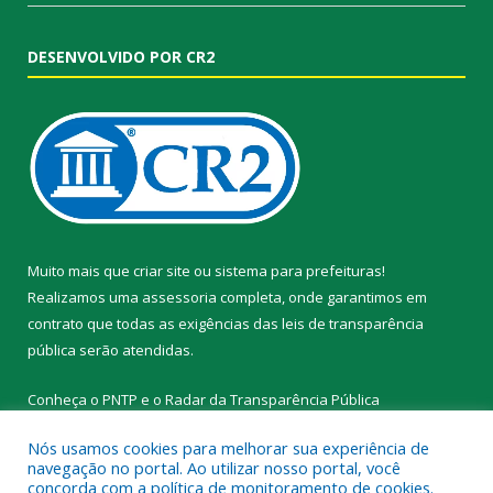
DESENVOLVIDO POR CR2
Muito mais que
criar site
ou
sistema para prefeituras
!
Realizamos uma
assessoria
completa, onde garantimos em
contrato que todas as exigências das
leis de transparência
pública
serão atendidas.
Conheça o
PNTP
e o
Radar da Transparência Pública
Nós usamos cookies para melhorar sua experiência de
navegação no portal. Ao utilizar nosso portal, você
concorda com a política de monitoramento de cookies.