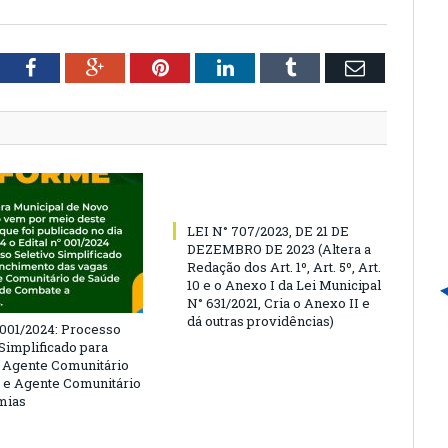
tter
Facebook
Google+
Pinterest
LinkedIn
Tumblr
Email
LEI N° 707/2023, DE 21 DE
DEZEMBRO DE 2023 (Altera a
Redação dos Art. 1º, Art. 5º, Art.
10 e o Anexo I da Lei Municipal
N° 631/2021, Cria o Anexo II e
dá outras providências)
º 001/2024: Processo
 Simplificado para
 Agente Comunitário
 e Agente Comunitário
mias