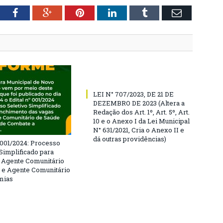
tter
Facebook
Google+
Pinterest
LinkedIn
Tumblr
Email
LEI N° 707/2023, DE 21 DE
DEZEMBRO DE 2023 (Altera a
Redação dos Art. 1º, Art. 5º, Art.
10 e o Anexo I da Lei Municipal
N° 631/2021, Cria o Anexo II e
dá outras providências)
º 001/2024: Processo
 Simplificado para
 Agente Comunitário
 e Agente Comunitário
mias