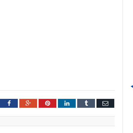
tter
Facebook
Google+
Pinterest
LinkedIn
Tumblr
Email