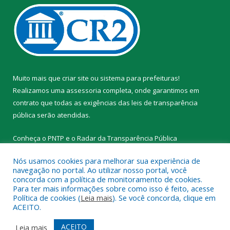
Muito mais que
criar site
ou
sistema para prefeituras
!
Realizamos uma
assessoria
completa, onde garantimos em
contrato que todas as exigências das
leis de transparência
pública
serão atendidas.
Conheça o
PNTP
e o
Radar da Transparência Pública
Nós usamos cookies para melhorar sua experiência de
navegação no portal. Ao utilizar nosso portal, você
concorda com a política de monitoramento de cookies.
Para ter mais informações sobre como isso é feito, acesse
Todos os direitos reservados a Prefeitura Municipal de Novo
Política de cookies (
Leia mais
). Se você concorda, clique em
Progresso.
ACEITO.
Mapa do Site
Acessar Área Administrativa
ACEITO
Leia mais