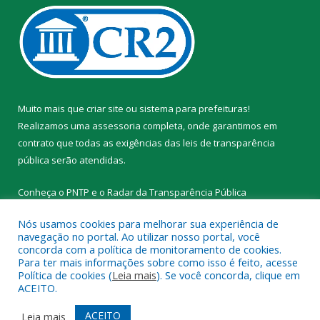
Muito mais que
criar site
ou
sistema para prefeituras
!
Realizamos uma
assessoria
completa, onde garantimos em
contrato que todas as exigências das
leis de transparência
pública
serão atendidas.
Conheça o
PNTP
e o
Radar da Transparência Pública
Nós usamos cookies para melhorar sua experiência de
navegação no portal. Ao utilizar nosso portal, você
concorda com a política de monitoramento de cookies.
Para ter mais informações sobre como isso é feito, acesse
Todos os direitos reservados a Prefeitura Municipal de Novo
Política de cookies (
Leia mais
). Se você concorda, clique em
Progresso.
ACEITO.
Mapa do Site
Acessar Área Administrativa
ACEITO
Leia mais