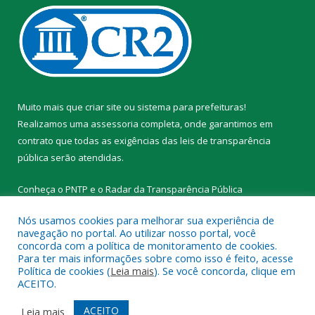
Muito mais que
criar site
ou
sistema para prefeituras
!
Realizamos uma
assessoria
completa, onde garantimos em
contrato que todas as exigências das
leis de transparência
pública
serão atendidas.
Conheça o
PNTP
e o
Radar da Transparência Pública
Nós usamos cookies para melhorar sua experiência de
navegação no portal. Ao utilizar nosso portal, você
concorda com a política de monitoramento de cookies.
Para ter mais informações sobre como isso é feito, acesse
Todos os direitos reservados a Prefeitura Municipal de Novo
Política de cookies (
Leia mais
). Se você concorda, clique em
Progresso.
ACEITO.
Mapa do Site
Acessar Área Administrativa
ACEITO
Leia mais