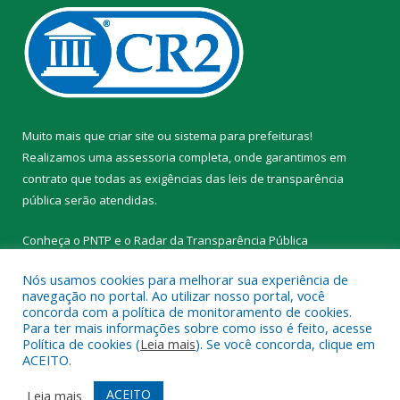
Muito mais que
criar site
ou
sistema para prefeituras
!
Realizamos uma
assessoria
completa, onde garantimos em
contrato que todas as exigências das
leis de transparência
pública
serão atendidas.
Conheça o
PNTP
e o
Radar da Transparência Pública
Nós usamos cookies para melhorar sua experiência de
navegação no portal. Ao utilizar nosso portal, você
concorda com a política de monitoramento de cookies.
Para ter mais informações sobre como isso é feito, acesse
Todos os direitos reservados a Prefeitura Municipal de Novo
Política de cookies (
Leia mais
). Se você concorda, clique em
Progresso.
ACEITO.
Mapa do Site
Acessar Área Administrativa
ACEITO
Leia mais