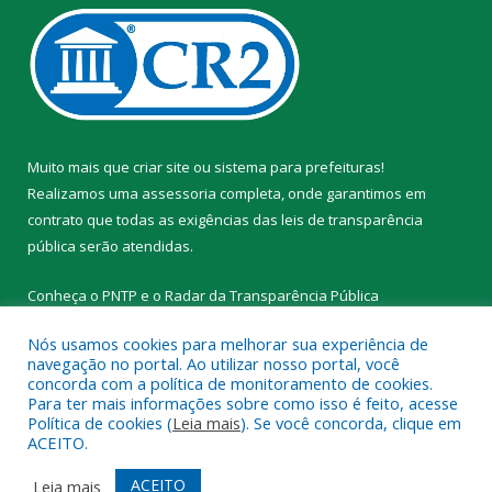
Muito mais que
criar site
ou
sistema para prefeituras
!
Realizamos uma
assessoria
completa, onde garantimos em
contrato que todas as exigências das
leis de transparência
pública
serão atendidas.
Conheça o
PNTP
e o
Radar da Transparência Pública
Nós usamos cookies para melhorar sua experiência de
navegação no portal. Ao utilizar nosso portal, você
concorda com a política de monitoramento de cookies.
Para ter mais informações sobre como isso é feito, acesse
Todos os direitos reservados a Prefeitura Municipal de Novo
Política de cookies (
Leia mais
). Se você concorda, clique em
Progresso.
ACEITO.
Mapa do Site
Acessar Área Administrativa
ACEITO
Leia mais