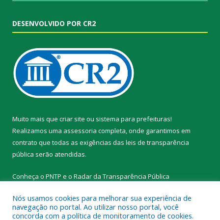
DESENVOLVIDO POR CR2
Muito mais que
criar site
ou
sistema para prefeituras
!
Realizamos uma
assessoria
completa, onde garantimos em
contrato que todas as exigências das
leis de transparência
pública
serão atendidas.
Conheça o
PNTP
e o
Radar da Transparência Pública
Nós usamos cookies para melhorar sua experiência de
navegação no portal. Ao utilizar nosso portal, você
concorda com a política de monitoramento de cookies.