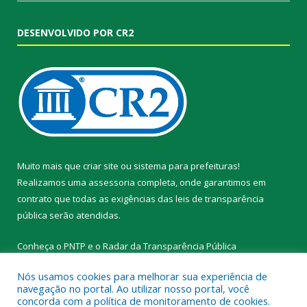
DESENVOLVIDO POR CR2
Muito mais que
criar site
ou
sistema para prefeituras
!
Realizamos uma
assessoria
completa, onde garantimos em
contrato que todas as exigências das
leis de transparência
pública
serão atendidas.
Conheça o
PNTP
e o
Radar da Transparência Pública
Nós usamos cookies para melhorar sua experiência de
navegação no portal. Ao utilizar nosso portal, você
concorda com a política de monitoramento de cookies.