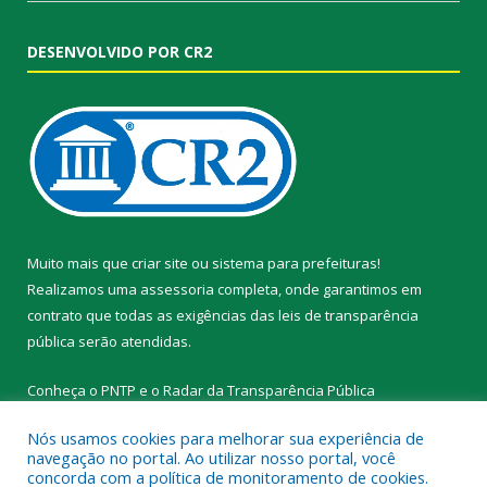
DESENVOLVIDO POR CR2
Muito mais que
criar site
ou
sistema para prefeituras
!
Realizamos uma
assessoria
completa, onde garantimos em
contrato que todas as exigências das
leis de transparência
pública
serão atendidas.
Conheça o
PNTP
e o
Radar da Transparência Pública
Nós usamos cookies para melhorar sua experiência de
navegação no portal. Ao utilizar nosso portal, você
concorda com a política de monitoramento de cookies.