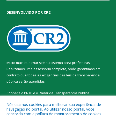
DESENVOLVIDO POR CR2
Muito mais que
criar site
ou
sistema para prefeituras
!
Realizamos uma
assessoria
completa, onde garantimos em
contrato que todas as exigências das
leis de transparência
pública
serão atendidas.
Conheça o
PNTP
e o
Radar da Transparência Pública
Nós usamos cookies para melhorar sua experiência de
navegação no portal. Ao utilizar nosso portal, você
concorda com a política de monitoramento de cookies.