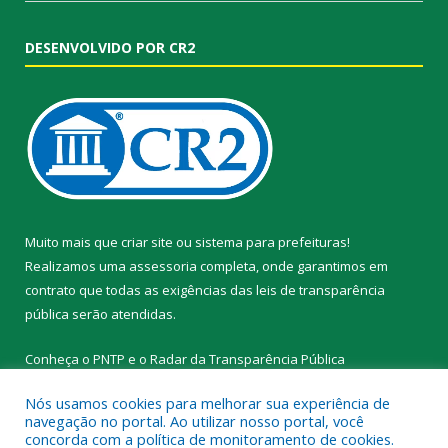
DESENVOLVIDO POR CR2
Muito mais que
criar site
ou
sistema para prefeituras
!
Realizamos uma
assessoria
completa, onde garantimos em
contrato que todas as exigências das
leis de transparência
pública
serão atendidas.
Conheça o
PNTP
e o
Radar da Transparência Pública
Nós usamos cookies para melhorar sua experiência de
navegação no portal. Ao utilizar nosso portal, você
concorda com a política de monitoramento de cookies.