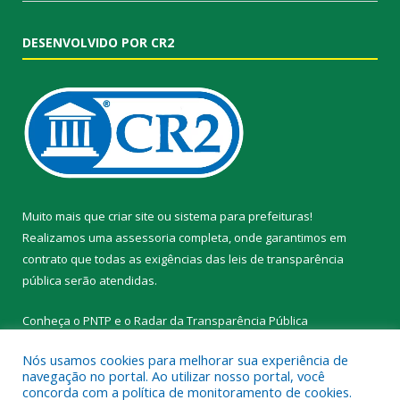
DESENVOLVIDO POR CR2
Muito mais que
criar site
ou
sistema para prefeituras
!
Realizamos uma
assessoria
completa, onde garantimos em
contrato que todas as exigências das
leis de transparência
pública
serão atendidas.
Conheça o
PNTP
e o
Radar da Transparência Pública
Nós usamos cookies para melhorar sua experiência de
navegação no portal. Ao utilizar nosso portal, você
concorda com a política de monitoramento de cookies.