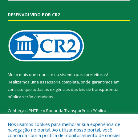
DESENVOLVIDO POR CR2
Muito mais que
criar site
ou
sistema para prefeituras
!
Realizamos uma
assessoria
completa, onde garantimos em
contrato que todas as exigências das
leis de transparência
pública
serão atendidas.
Conheça o
PNTP
e o
Radar da Transparência Pública
Nós usamos cookies para melhorar sua experiência de
navegação no portal. Ao utilizar nosso portal, você
concorda com a política de monitoramento de cookies.