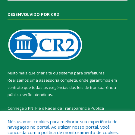
DESENVOLVIDO POR CR2
Muito mais que
criar site
ou
sistema para prefeituras
!
Realizamos uma
assessoria
completa, onde garantimos em
contrato que todas as exigências das
leis de transparência
pública
serão atendidas.
Conheça o
PNTP
e o
Radar da Transparência Pública
Nós usamos cookies para melhorar sua experiência de
navegação no portal. Ao utilizar nosso portal, você
concorda com a política de monitoramento de cookies.