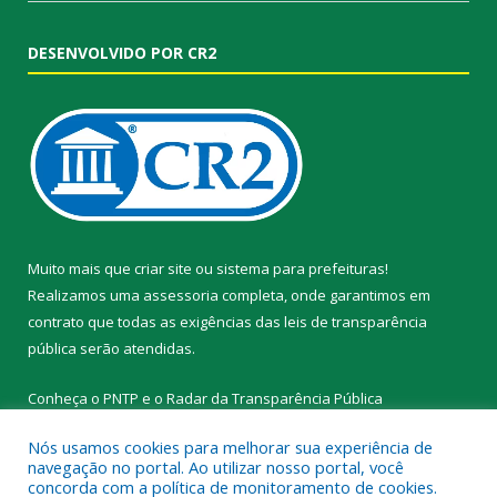
DESENVOLVIDO POR CR2
Muito mais que
criar site
ou
sistema para prefeituras
!
Realizamos uma
assessoria
completa, onde garantimos em
contrato que todas as exigências das
leis de transparência
pública
serão atendidas.
Conheça o
PNTP
e o
Radar da Transparência Pública
Nós usamos cookies para melhorar sua experiência de
navegação no portal. Ao utilizar nosso portal, você
concorda com a política de monitoramento de cookies.