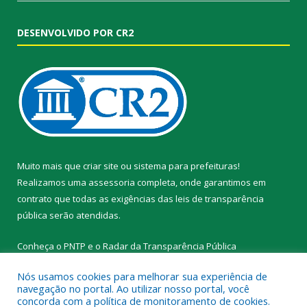
DESENVOLVIDO POR CR2
Muito mais que
criar site
ou
sistema para prefeituras
!
Realizamos uma
assessoria
completa, onde garantimos em
contrato que todas as exigências das
leis de transparência
pública
serão atendidas.
Conheça o
PNTP
e o
Radar da Transparência Pública
Nós usamos cookies para melhorar sua experiência de
navegação no portal. Ao utilizar nosso portal, você
concorda com a política de monitoramento de cookies.