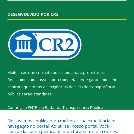
DESENVOLVIDO POR CR2
Muito mais que
criar site
ou
sistema para prefeituras
!
Realizamos uma
assessoria
completa, onde garantimos em
contrato que todas as exigências das
leis de transparência
pública
serão atendidas.
Conheça o
PNTP
e o
Radar da Transparência Pública
Nós usamos cookies para melhorar sua experiência de
navegação no portal. Ao utilizar nosso portal, você
concorda com a política de monitoramento de cookies.