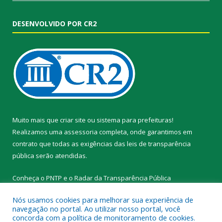
DESENVOLVIDO POR CR2
Muito mais que
criar site
ou
sistema para prefeituras
!
Realizamos uma
assessoria
completa, onde garantimos em
contrato que todas as exigências das
leis de transparência
pública
serão atendidas.
Conheça o
PNTP
e o
Radar da Transparência Pública
Nós usamos cookies para melhorar sua experiência de
navegação no portal. Ao utilizar nosso portal, você
concorda com a política de monitoramento de cookies.