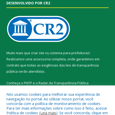
DESENVOLVIDO POR CR2
Muito mais que
criar site
ou
sistema para prefeituras
!
Realizamos uma
assessoria
completa, onde garantimos em
contrato que todas as exigências das
leis de transparência
pública
serão atendidas.
Conheça o
PNTP
e o
Radar da Transparência Pública
Nós usamos cookies para melhorar sua experiência de
navegação no portal. Ao utilizar nosso portal, você
concorda com a política de monitoramento de cookies.
Para ter mais informações sobre como isso é feito, acesse
Todos os direitos reservados a Prefeitura Municipal de Novo
Política de cookies (
Leia mais
). Se você concorda, clique em
Progresso.