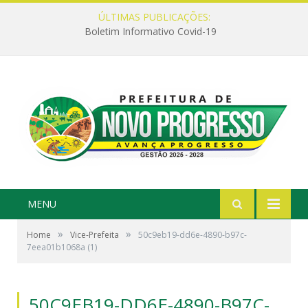
ÚLTIMAS PUBLICAÇÕES:
Boletim Informativo Covid-19
MENU
»
»
Home
Vice-Prefeita
50c9eb19-dd6e-4890-b97c-
7eea01b1068a (1)
50C9EB19-DD6E-4890-B97C-