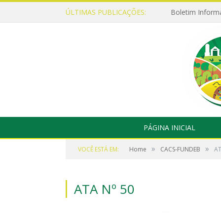
ÚLTIMAS PUBLICAÇÕES:
Boletim Inform
PÁGINA INICIAL
»
»
VOCÊ ESTÁ EM:
Home
CACS-FUNDEB
AT
ATA Nº 50