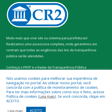
Muito mais que
criar site
ou
sistema para prefeituras
!
Realizamos uma
assessoria
completa, onde garantimos em
contrato que todas as exigências das
leis de transparência
pública
serão atendidas.
Conheça o
PNTP
e o
Radar da Transparência Pública
Nós usamos cookies para melhorar sua experiência de
navegação no portal. Ao utilizar nosso portal, você
concorda com a política de monitoramento de cookies.
Para ter mais informações sobre como isso é feito, acesse
Todos os direitos reservados a Prefeitura Municipal de Novo
Política de cookies (
Leia mais
). Se você concorda, clique em
Progresso.
ACEITO.
Mapa do Site
Acessar Área Administrativa
ACEITO
Leia mais