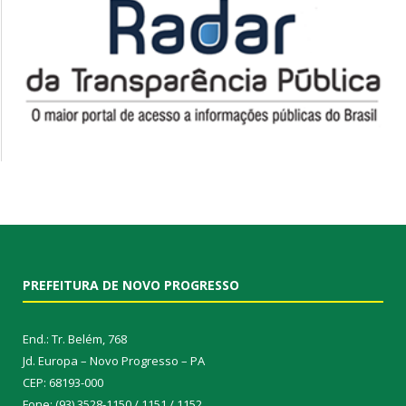
PREFEITURA DE NOVO PROGRESSO
End.: Tr. Belém, 768
Jd. Europa – Novo Progresso – PA
CEP: 68193-000
Fone: (93) 3528-1150 / 1151 / 1152