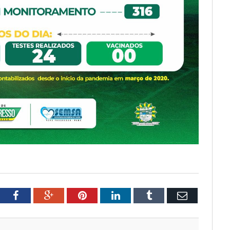
tter
Facebook
Google+
Pinterest
LinkedIn
Tumblr
Email