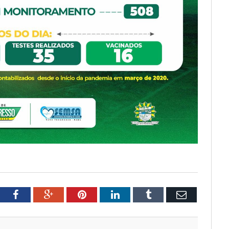
tter
Facebook
Google+
Pinterest
LinkedIn
Tumblr
Email