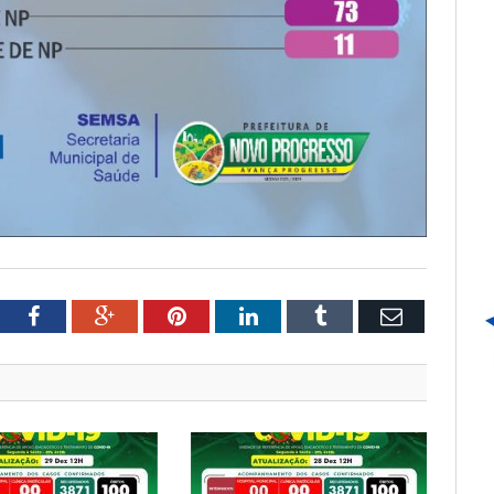
tter
Facebook
Google+
Pinterest
LinkedIn
Tumblr
Email